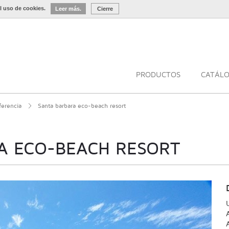
l uso de cookies.
Leer más.
Cierre
PRODUCTOS
CATÁL
ferencia
Santa barbara eco-beach resort
A ECO-BEACH RESORT