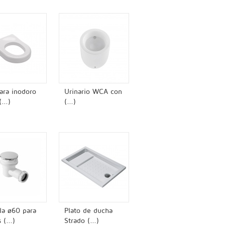
ara inodoro
Urinario WCA con
...)
(...)
la ø60 para
Plato de ducha
 (...)
Strado (...)