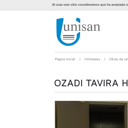
Al usar este sitio consideramos que ha aceptado e
Página inicial
Utilidades
Obras de re
OZADI TAVIRA 