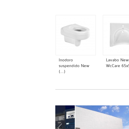
Inodoro
Lavabo New
suspendido New
WcCare 65x
(...)