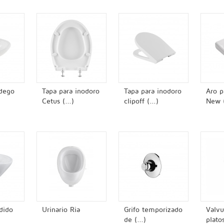
dego
Tapa para inodoro
Tapa para inodoro
Aro p
Cetus (...)
clipoff (...)
New (
dido
Urinario Ria
Grifo temporizado
Valvu
de (...)
platos