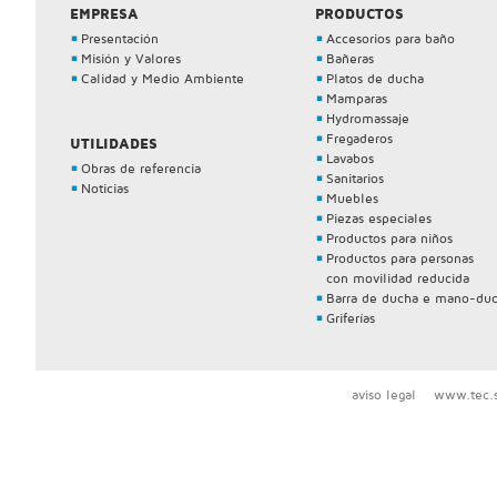
EMPRESA
PRODUCTOS
Presentación
Accesorios para baño
Misión y Valores
Bañeras
Calidad y Medio Ambiente
Platos de ducha
Mamparas
Hydromassaje
Fregaderos
UTILIDADES
Lavabos
Obras de referencia
Sanitarios
Noticias
Muebles
Piezas especiales
Productos para niños
Productos para personas
con movilidad reducida
Barra de ducha e mano-du
Griferías
aviso legal
www.tec.s