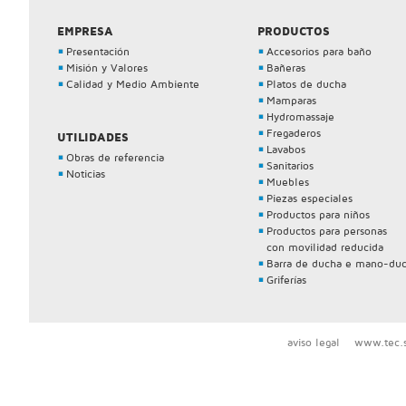
EMPRESA
PRODUCTOS
Presentación
Accesorios para baño
Misión y Valores
Bañeras
Calidad y Medio Ambiente
Platos de ducha
Mamparas
Hydromassaje
Fregaderos
UTILIDADES
Lavabos
Obras de referencia
Sanitarios
Noticias
Muebles
Piezas especiales
Productos para niños
Productos para personas
con movilidad reducida
Barra de ducha e mano-du
Griferías
aviso legal
www.tec.s